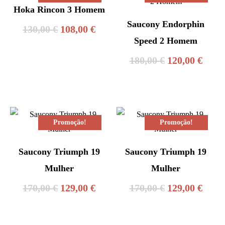
Hoka Rincon 3 Homem
Saucony Endorphin
O
O
130,00
€
108,00
€
Speed 2 Homem
preço
preço
O
O
180,00
€
120,00
€
original
atual
preço
preç
era:
é:
original
atual
130,00 €.
108,00 €.
era:
é:
Promoção!
Promoção!
180,00 €.
120,0
Saucony Triumph 19
Saucony Triumph 19
Mulher
Mulher
O
O
O
O
170,00
€
129,00
€
170,00
€
129,00
€
preço
preço
preço
preç
original
atual
original
atual