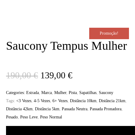
Promoção!
Saucony Tempus Mulher
O
O
190,00
€
139,00
€
preço
preço
Categories:
Estrada
,
Marca
,
Mulher
,
Pista
,
Sapatilhas
,
Saucony
Tags:
<3 Vezes
,
4-5 Vezes
,
6+ Vezes
,
Distância 10km
,
Distância 21km
,
original
atual
Distância 42km
,
Distância 5km
,
Passada Neutra
,
Passada Pronadora
,
Pesado
,
Peso Leve
,
Peso Normal
era:
é: