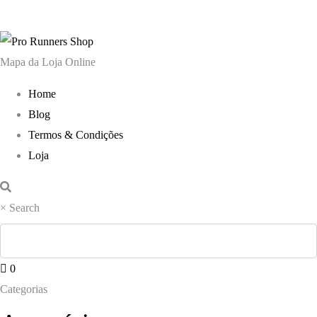
era:
é:
era:
é:
170,00 €.
129,00 €.
170,00 €.
129,0
Mapa da Loja Online
Home
Blog
Termos & Condições
Loja
×
Search
0
Categorias