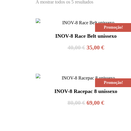
A mostrar todos os 5 resultados
Promoção!
INOV-8 Race Belt unissexo
O
O
40,00
€
35,00
€
preço
preço
original
atual
era:
é:
Promoção!
40,00 €.
35,00 €.
INOV-8 Racepac 8 unissexo
O
O
80,00
€
69,00
€
preço
preço
original
atual