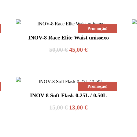
Promoção!
INOV-8 Race Elite Waist unissexo
O
O
50,00
€
45,00
€
preço
preço
original
atual
era:
é:
Promoção!
50,00 €.
45,00 €.
INOV-8 Soft Flask 0.25L / 0.50L
O
O
15,00
€
13,00
€
preço
preço
original
atual