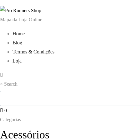
era:
é:
80,00 €.
69,00 €.
Mapa da Loja Online
Home
Blog
Termos & Condições
Loja
×
Search
0
Categorias
Acessórios