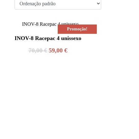
Promoção!
INOV-8 Racepac 4 unissexo
O
O
70,00
€
59,00
€
preço
preço
original
atual
era:
é:
70,00 €.
59,00 €.