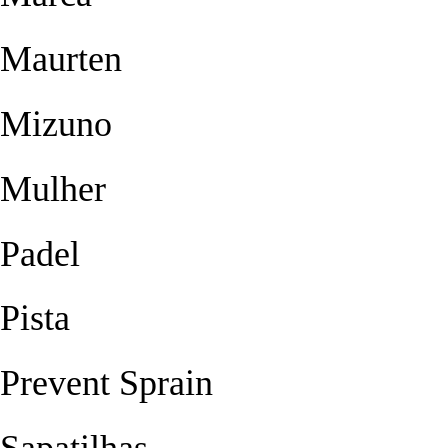
Maurten
Mizuno
Mulher
Padel
Pista
Prevent Sprain