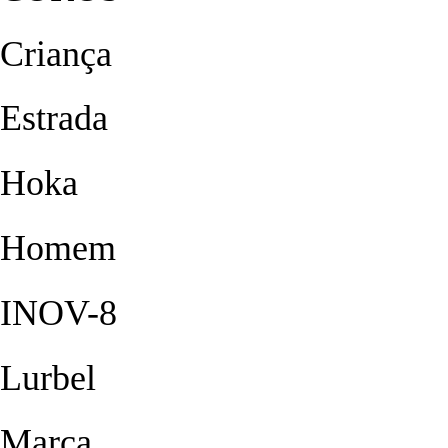
Criança
Estrada
Hoka
Homem
INOV-8
Lurbel
Marca