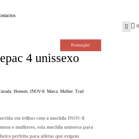
ontactos
0
Promoção!
pac 4 unissexo
O
preço
strada
,
Homem
,
INOV-8
,
Marca
,
Mulher
,
Trail
tual
orrida em trilhos com a mochila INOV-8
:
mens e mulheres, esta mochila unissexo para
heira perfeita para atletas que exigem