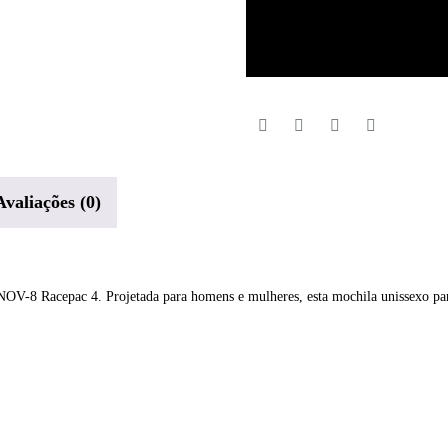
8
Racepac
4
unissexo
Avaliações (0)
OV-8 Racepac 4. Projetada para homens e mulheres, esta mochila unissexo para