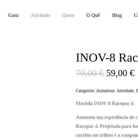
Guru
Atividade
Quem
O Quê
Blog
C
INOV-8 Race
O
70,00
€
59,00
€
preço
Categories:
Acessórios
,
Atividade
,
E
Mochila INOV-8 Racepac 4
original
a
Aumenta tua experiência de c
era:
é
Racepac 4. Projetada para ho
corrida em trilhos é a compan