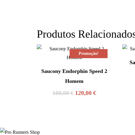
Produtos Relacionado
Promoção!
Sa
Saucony Endorphin Speed 2
Homem
O
O
180,00
€
120,00
€
preço
preço
original
atual
era:
é: