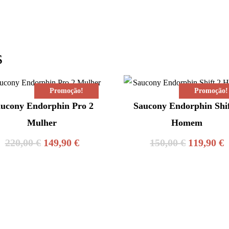
s
Promoção!
Promoção!
ucony Endorphin Pro 2
Saucony Endorphin Shif
Mulher
Homem
O
O
O
220,00
€
149,90
€
150,00
€
119,90
€
preço
preço
preço
p
original
atual
original
a
era:
é:
era:
é
220,00 €.
149,90 €.
150,00 €.
1