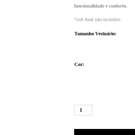
70,00 €.
5
funcionalidade e conforto.
*soft flask não incluidos.
Tamanho Vestuário
:
Cor
:
Quantidade
de
INOV-