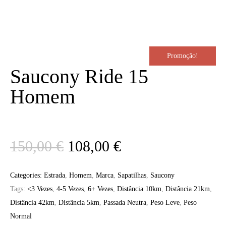
Promoção!
Saucony Ride 15
Homem
O
O
150,00
€
108,00
€
preço
preço
Categories:
Estrada
,
Homem
,
Marca
,
Sapatilhas
,
Saucony
Tags:
<3 Vezes
,
4-5 Vezes
,
6+ Vezes
,
Distância 10km
,
Distância 21km
,
original
atual
Distância 42km
,
Distância 5km
,
Passada Neutra
,
Peso Leve
,
Peso
Normal