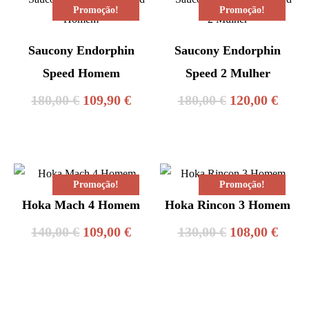
Promoção!
Promoção!
Saucony Endorphin
Saucony Endorphin
Speed Homem
Speed 2 Mulher
O
O
O
O
180,00
€
109,90
€
180,00
€
120,00
€
preço
preço
preço
preç
original
atual
original
atual
era:
é:
era:
é:
Promoção!
Promoção!
180,00 €.
109,90 €.
180,00 €.
120,0
Hoka Mach 4 Homem
Hoka Rincon 3 Homem
O
O
O
O
140,00
€
109,00
€
130,00
€
108,00
€
preço
preço
preço
preç
original
atual
original
atual
era:
é:
era:
é: