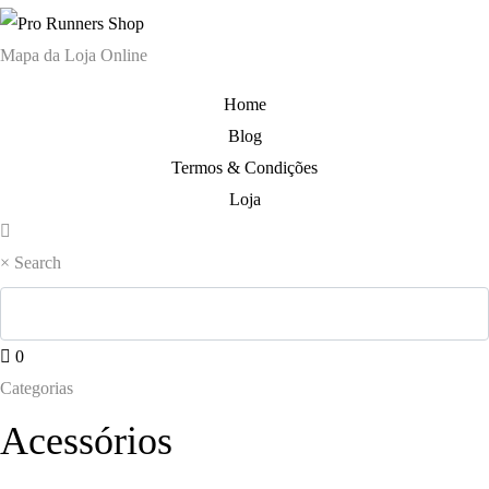
140,00 €.
109,00 €.
130,00 €.
108,0
Mapa da Loja Online
Home
Blog
Termos & Condições
Loja
×
Search
0
Categorias
Acessórios