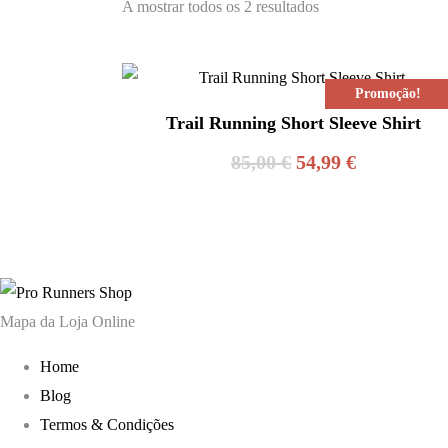
A mostrar todos os 2 resultados
Promoção!
Trail Running Short Sleeve Shirt
O
O
85,00
€
54,99
€
preço
preço
original
atual
era:
é:
85,00 €.
54,99 €.
Mapa da Loja Online
Home
Blog
Termos & Condições