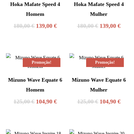
Hoka Mafate Speed ​​​​4
Hoka Mafate Speed ​​​​4
Homem
Mulher
O
O
O
O
180,00
€
139,00
€
180,00
€
139,00
€
preço
preço
preço
preç
original
atual
original
atual
era:
é:
era:
é:
Promoção!
Promoção!
180,00 €.
139,00 €.
180,00 €.
139,0
Mizuno Wave Equate 6
Mizuno Wave Equate 6
Homem
Mulher
O
O
O
O
125,00
€
104,90
€
125,00
€
104,90
€
preço
preço
preço
preç
original
atual
original
atual