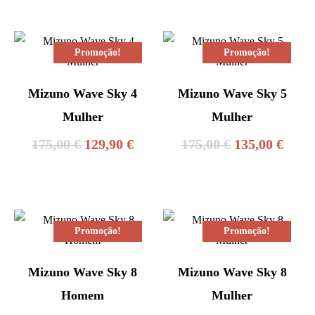
original
atual
original
atual
era:
é:
era:
é:
Promoção!
Promoção!
150,00 €.
119,90 €.
160,00 €.
149,0
Mizuno Wave Sky 4
Mizuno Wave Sky 5
Mulher
Mulher
O
O
O
O
175,00
€
129,90
€
175,00
€
135,00
€
preço
preço
preço
preç
original
atual
original
atual
era:
é:
era:
é:
Promoção!
Promoção!
175,00 €.
129,90 €.
175,00 €.
135,0
Mizuno Wave Sky 8
Mizuno Wave Sky 8
Homem
Mulher