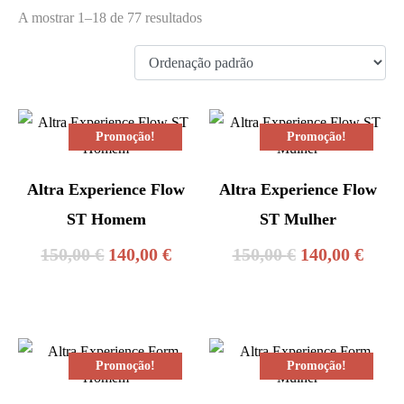
A mostrar 1–18 de 77 resultados
Promoção!
Promoção!
Altra Experience Flow
Altra Experience Flow
ST Homem
ST Mulher
O
O
O
O
150,00
€
140,00
€
150,00
€
140,00
€
preço
preço
preço
preç
original
atual
original
atual
era:
é:
era:
é:
Promoção!
Promoção!
150,00 €.
140,00 €.
150,00 €.
140,0