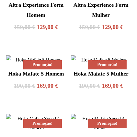
Altra Experience Form
Altra Experience Form
Homem
Mulher
O
O
O
O
150,00
€
129,00
€
150,00
€
129,00
€
preço
preço
preço
preç
original
atual
original
atual
era:
é:
era:
é:
Promoção!
Promoção!
150,00 €.
129,00 €.
150,00 €.
129,0
Hoka Mafate 5 Homem
Hoka Mafate 5 Mulher
O
O
O
O
190,00
€
169,00
€
190,00
€
169,00
€
preço
preço
preço
preç
original
atual
original
atual
era:
é:
era:
é:
Promoção!
Promoção!
190,00 €.
169,00 €.
190,00 €.
169,0