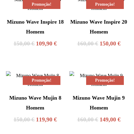
era:
é:
era:
é:
Promoção!
Promoção!
125,00 €.
104,90 €.
125,00 €.
104,9
Mizuno Wave Inspire 18
Mizuno Wave Inspire 20
Homem
Homem
O
O
O
O
150,00
€
109,90
€
160,00
€
150,00
€
preço
preço
preço
preç
original
atual
original
atual
era:
é:
era:
é:
Promoção!
Promoção!
150,00 €.
109,90 €.
160,00 €.
150,0
Mizuno Wave Mujin 8
Mizuno Wave Mujin 9
Homem
Homem
O
O
O
O
150,00
€
119,90
€
160,00
€
149,00
€
preço
preço
preço
preç