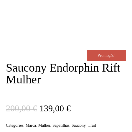
Promoção!
Saucony Endorphin Rift
Mulher
O
O
200,00
€
139,00
€
preço
preço
Categories:
Marca
,
Mulher
,
Sapatilhas
,
Saucony
,
Trail