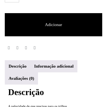
de
Saucony
Endorphin
Adicionar
Rift
Mulher
Descrição
Informação adicional
Avaliações (0)
Descrição
A velocidade de que precisas para os trilhos.