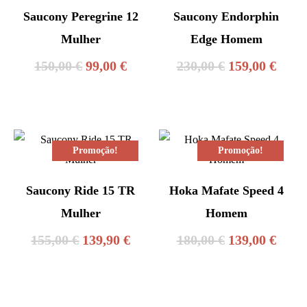
Saucony Peregrine 12
Saucony Endorphin
Mulher
Edge Homem
O
O
O
O
150,00
€
99,00
€
230,00
€
159,00
€
preço
preço
preço
preç
original
atual
original
atual
era:
é:
era:
é:
Promoção!
Promoção!
150,00 €.
99,00 €.
230,00 €.
159,0
Saucony Ride 15 TR
Hoka Mafate Speed ​​​​4
Mulher
Homem
O
O
O
O
155,00
€
139,90
€
180,00
€
139,00
€
preço
preço
preço
preç
original
atual
original
atual