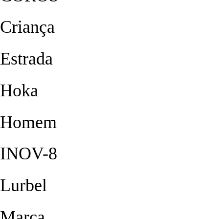
Criança
Estrada
Hoka
Homem
INOV-8
Lurbel
Marca