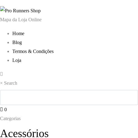
era:
é:
era:
é:
155,00 €.
139,90 €.
180,00 €.
139,0
Mapa da Loja Online
Home
Blog
Termos & Condições
Loja
×
Search
0
Categorias
Acessórios