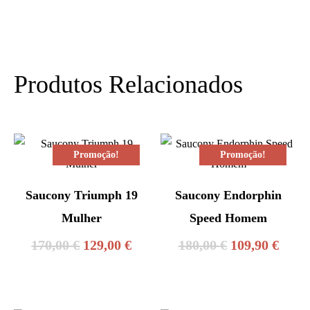
Produtos Relacionados
Promoção!
Promoção!
Saucony Triumph 19
Saucony Endorphin
Mulher
Speed Homem
O
O
O
O
170,00
€
129,00
€
180,00
€
109,90
€
preço
preço
preço
preç
original
atual
original
atual