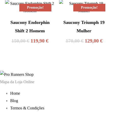
era:
é:
era:
é:
Promoção!
Promoção!
170,00 €.
129,00 €.
180,00 €.
109,9
Saucony Endorphin
Saucony Triumph 19
Shift 2 Homem
Mulher
O
O
O
O
150,00
€
119,90
€
170,00
€
129,00
€
preço
preço
preço
preç
original
atual
original
atual
era:
é:
era:
é:
150,00 €.
119,90 €.
170,00 €.
129,0
Mapa da Loja Online
Home
Blog
Termos & Condições