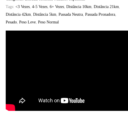
Tags:
<3 Vezes
,
4-5 Vezes
,
6+ Vezes
,
Distância 10km
,
Distância 21km
,
Distância 42km
,
Distância 5km
,
Passada Neutra
,
Passada Pronadora
,
Pesado
,
Peso Leve
,
Peso Normal