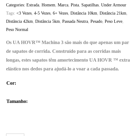
preço
preço
Categories:
Estrada
,
Homem
,
Marca
,
Pista
,
Sapatilhas
,
Under Armour
Tags:
<3 Vezes
,
4-5 Vezes
,
6+ Vezes
,
Distância 10km
,
Distância 21km
,
original
atual
Distância 42km
,
Distância 5km
,
Passada Neutra
,
Pesado
,
Peso Leve
,
Peso Normal
era:
é:
Os UA HOVR™ Machina 3 são mais do que apenas um par
de sapatos de corrida. Construído para as corridas mais
160,00 €.
149,90 €.
longas, estes sapatos têm amortecimento UA HOVR ™ extra
elástico nos dedos para ajudá-lo a voar a cada passada.
Cor
:
Tamanho
: