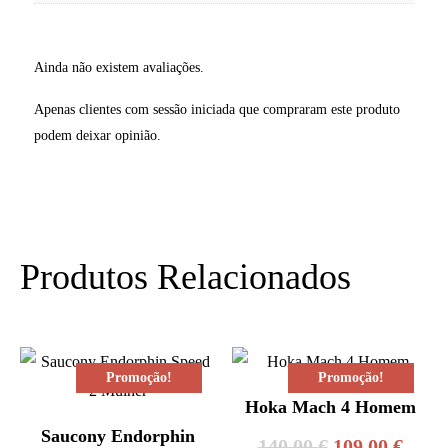
Ainda não existem avaliações.
Apenas clientes com sessão iniciada que compraram este produto
podem deixar opinião.
Produtos Relacionados
Promoção!
Promoção!
Hoka Mach 4 Homem
Saucony Endorphin
O
O
140,00
€
109,00
€