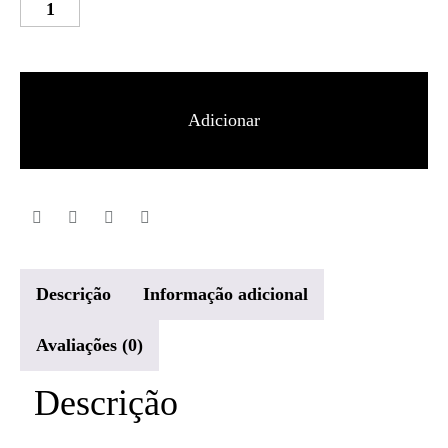
Quantidade
de
UA
HOVR
Adicionar
Machina
3
Clone
Homem
Descrição
Informação adicional
Avaliações (0)
Descrição