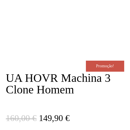
Promoção!
UA HOVR Machina 3
Clone Homem
O
O
160,00
€
149,90
€