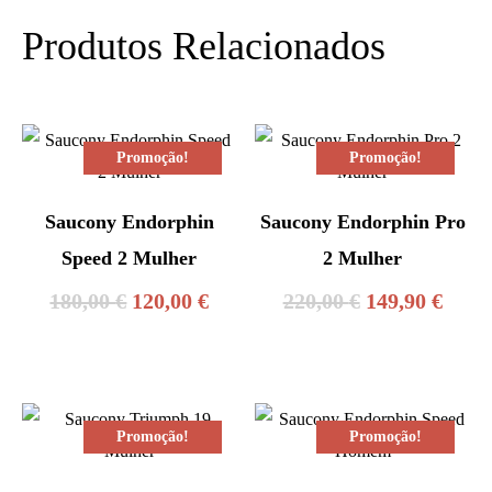
Produtos Relacionados
Promoção!
Promoção!
Saucony Endorphin
Saucony Endorphin Pro
Speed 2 Mulher
2 Mulher
O
O
O
O
180,00
€
120,00
€
220,00
€
149,90
€
preço
preço
preço
preç
original
atual
original
atual
era:
é:
era:
é:
Promoção!
Promoção!
180,00 €.
120,00 €.
220,00 €.
149,9