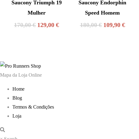
Saucony Triumph 19
Saucony Endorphin
Mulher
Speed Homem
O
O
O
O
170,00
€
129,00
€
180,00
€
109,90
€
preço
preço
preço
preç
original
atual
original
atual
era:
é:
era:
é:
170,00 €.
129,00 €.
180,00 €.
109,9
Mapa da Loja Online
Home
Blog
Termos & Condições
Loja
×
Search