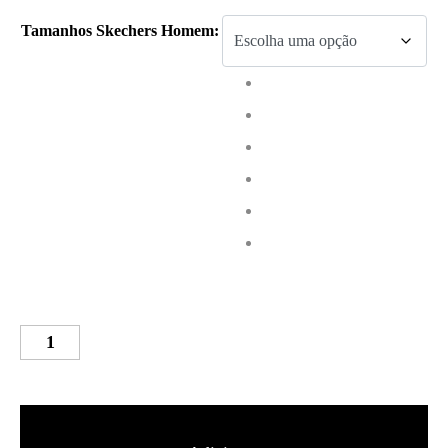
Tamanhos Skechers Homem
:
Quantidade
de
Skechers
GO