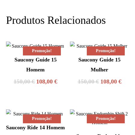
Produtos Relacionados
Promoção!
Promoção!
Saucony Guide 15
Saucony Guide 15
Homem
Mulher
O
O
O
O
150,00
€
108,00
€
150,00
€
108,00
€
preço
preço
preço
preç
original
atual
original
atual
era:
é:
era:
é:
Promoção!
Promoção!
150,00 €.
108,00 €.
150,00 €.
108,0
Saucony Ride 14 Homem