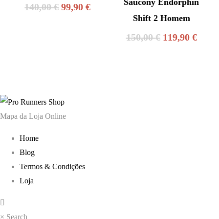
Saucony Endorphin
O
O
140,00
€
99,90
€
Shift 2 Homem
preço
preço
O
O
150,00
€
119,90
€
original
atual
preço
preç
era:
é:
original
atual
140,00 €.
99,90 €.
era:
é:
150,00 €.
119,9
Mapa da Loja Online
Home
Blog
Termos & Condições
Loja
×
Search