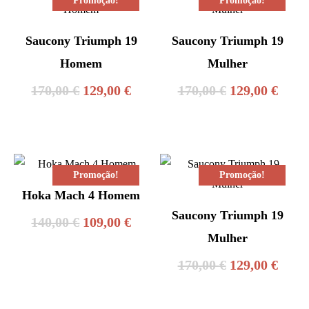
Promoção!
Promoção!
Saucony Triumph 19
Saucony Triumph 19
Homem
Mulher
O
O
O
O
170,00
€
129,00
€
170,00
€
129,00
€
preço
preço
preço
preç
original
atual
original
atual
era:
é:
era:
é:
Promoção!
Promoção!
170,00 €.
129,00 €.
170,00 €.
129,0
Hoka Mach 4 Homem
Saucony Triumph 19
O
O
140,00
€
109,00
€
Mulher
preço
preço
O
O
170,00
€
129,00
€
original
atual
preço
preç
era:
é: