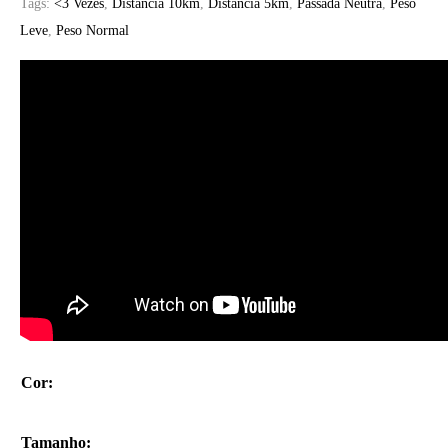
Tags:
<3 Vezes
,
Distância 10km
,
Distância 5km
,
Passada Neutra
,
Peso
Leve
,
Peso Normal
Cor
:
Tamanho
: