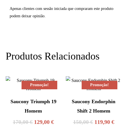
Apenas clientes com sessão iniciada que compraram este produto
podem deixar opinião.
Produtos Relacionados
Promoção!
Promoção!
Saucony Triumph 19
Saucony Endorphin
Homem
Shift 2 Homem
O
O
O
O
170,00
€
129,00
€
150,00
€
119,90
€