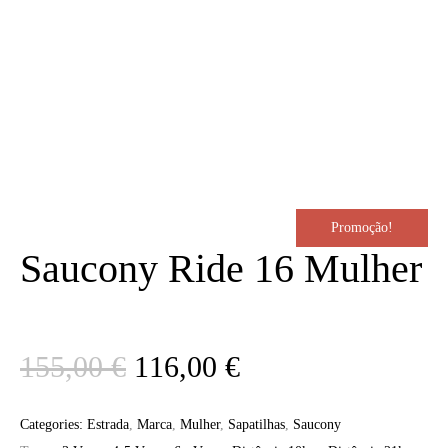
Promoção!
Saucony Ride 16 Mulher
O
O
155,00
€
116,00
€
preço
preço
Categories:
Estrada
,
Marca
,
Mulher
,
Sapatilhas
,
Saucony