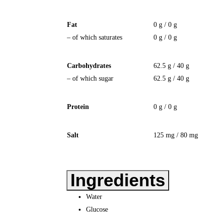
Fat
0 g / 0 g
– of which saturates
0 g / 0 g
Carbohydrates
62.5 g / 40 g
– of which sugar
62.5 g / 40 g
Protein
0 g / 0 g
Salt
125 mg / 80 mg
Ingredients
Water
Glucose