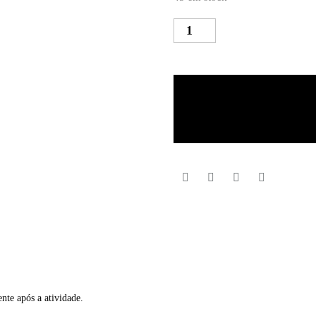
Quantidade
de
MAURTEN
Gel
160
40g/hc
nte após a atividade.