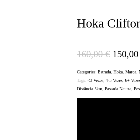
Hoka Clifto
O
160,00
€
150,0
preço
Categories:
Estrada
,
Hoka
,
Marca
,
Tags:
<3 Vezes
,
4-5 Vezes
,
6+ Veze
origina
Distância 5km
,
Passada Neutra
,
Pes
era:
160,00 