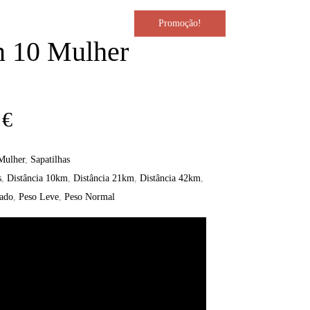
Promoção!
n 10 Mulher
O
0
€
preço
Mulher
,
Sapatilhas
s
,
Distância 10km
,
Distância 21km
,
Distância 42km
,
l
atual
ado
,
Peso Leve
,
Peso Normal
é:
€.
150,00 €.