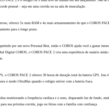
 PACE 2 é o relógio GPS mais leve do mundo em seu lançamento. Não se dei
rde pessoal – seja em uma corrida ou na sala de musculação.
oso, oferece 5x mais RAM e 4x mais armazenamento do que o COROS PACE or
amento para o longo prazo.
petindo por um novo Personal Best, então o COROS ajuda você a gastar menos
ial Digital COROS, o COROS PACE 2 cria uma experiência de usuário ainda ma
do.
 GPS, o COROS PACE 2 oferece 30 horas de duração total da bateria GPS. I
para o modo UltraMax quando o relógio estiver com a bateria fraca.
as monitorando a frequência cardíaca e o sono, disparando luz de fundo, medi
je para sua próxima corrida, jogo ou férias com a família com confiança.