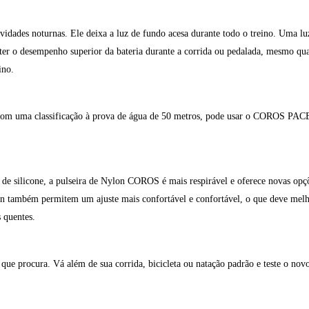
dades noturnas. Ele deixa a luz de fundo acesa durante todo o treino. Uma luz 
anter o desempenho superior da bateria durante a corrida ou pedalada, mesmo qu
ino.
, com uma classificação à prova de água de 50 metros, pode usar o COROS PACE 
e silicone, a pulseira de Nylon COROS é mais respirável e oferece novas opçõe
on também permitem um ajuste mais confortável e confortável, o que deve melhor
 quentes.
 que procura. Vá além de
sua corrida, bicicleta ou natação padrão e teste o n