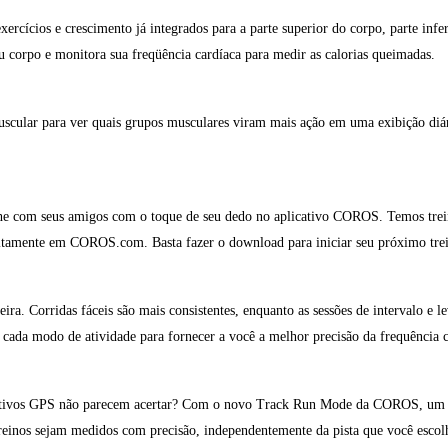
ercícios e crescimento já integrados para a parte superior do corpo, parte inf
corpo e monitora sua freqüência cardíaca para medir as calorias queimadas.
scular para ver quais grupos musculares viram mais ação em uma exibição diár
he com seus amigos com o toque de seu dedo no aplicativo COROS. Temos trein
tuitamente em COROS.com. Basta fazer o download para iniciar seu próximo tre
ra. Corridas fáceis são mais consistentes, enquanto as sessões de intervalo e 
ada modo de atividade para fornecer a você a melhor precisão da frequência c
sitivos GPS não parecem acertar? Com o novo Track Run Mode da COROS, um a
 treinos sejam medidos com precisão, independentemente da pista que você escol