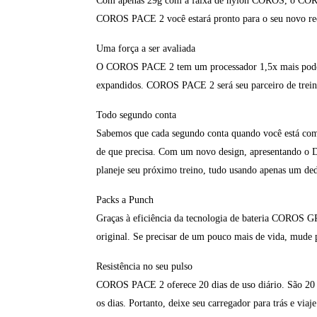
Com apenas 29g com a faixa de nylon COROS, o COROS
COROS PACE 2 você estará pronto para o seu novo reco
Uma força a ser avaliada
O COROS PACE 2 tem um processador 1,5x mais poder
expandidos. COROS PACE 2 será seu parceiro de trein
Todo segundo conta
Sabemos que cada segundo conta quando você está com
de que precisa. Com um novo design, apresentando o D
planeje seu próximo treino, tudo usando apenas um de
Packs a Punch
Graças à eficiência da tecnologia de bateria COROS
original. Se precisar de um pouco mais de vida, mude 
Resistência no seu pulso
COROS PACE 2 oferece 20 dias de uso diário. São 20 di
os dias. Portanto, deixe seu carregador para trás e via