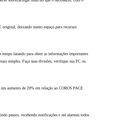
xe sobrecarregar mais do que o necessário, com o
iginal, deixando muito espaço para recursos
 tempo lutando para obter as informações importantes
is simples. Faça suas divisões, verifique sua FC ou
sso é um aumento de 20% em relação ao COROS PACE
ndo passos, recebendo notificações e até alarmes todos